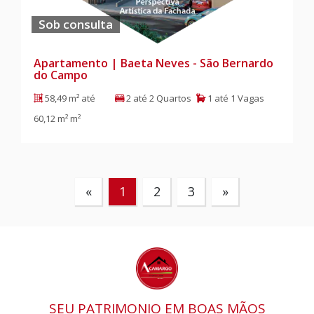
Sob consulta
Apartamento | Baeta Neves - São Bernardo
do Campo
58,49 m² até
2 até 2 Quartos
1 até 1 Vagas
60,12 m² m²
«
1
2
3
»
SEU PATRIMONIO EM BOAS MÃOS