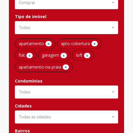
Comprar
Tipo de imóvel
Todos
apartamento
apto-cobertura
x
x
flat
garagem
loft
x
x
x
apartamento-na-praia
x
Condomínios
Todos
Cidades
Todas as cidades
Bairros