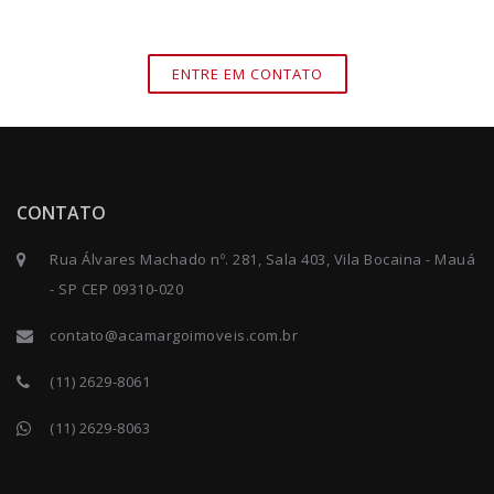
ENTRE EM CONTATO
CONTATO
Rua Álvares Machado nº. 281, Sala 403, Vila Bocaina - Mauá
- SP CEP 09310-020
contato@acamargoimoveis.com.br
(11) 2629-8061
(11) 2629-8063