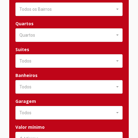
Todos os Bairros
Quartos
Quartos
Suites
Todos
Banheiros
Todos
Garagem
Todos
Valor mínimo