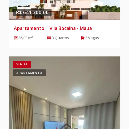
R$ 641.300,00
Apartamento | Vila Bocaina - Mauá
86,00 m²
3 Quartos
2 Vagas
VENDA
APARTAMENTO