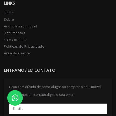
LINKS
Home
Sobre
Anuncie seu Imóvel
Documentos
Fale Conosco
Politicas de Privacidade
Área do Cliente
ENTRAMOS EM CONTATO
Ficou com dúvida de como alugar ou comprar o seu imóvel,
entraremos em contato,digite o seu email